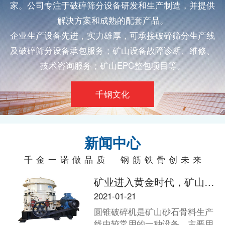
家。公司专注于
破碎筛分
设备研发和生产制造，并提供
解决方案和成熟的配套产品。
企业生产设备先进，实力雄厚，可承接
破碎筛分
生产线
及
破碎筛分
设备承包服务；矿山设备故障诊断、维修、
技术咨询服务；矿山EPC整包项目等。
千钢文化
新闻中心
千金一诺做品质 钢筋铁骨创未来
矿业进入黄金时代，矿山老板如何选择适合的破碎机？
2021-01-21
圆锥破碎机是矿山砂石骨料生产
线中较常用的一种设备，主要用