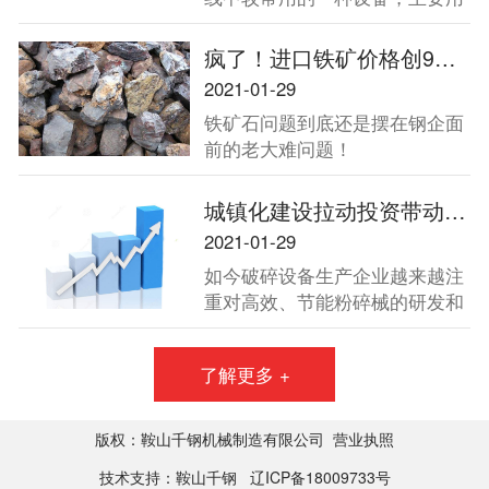
于金属矿山、砂石骨料加工中的
二段破碎和三段破碎，因其破碎
疯了！进口铁矿价格创9年新高！中钢协将四大方向发力保障铁矿石供应！
能力强、产量大，被广泛用于中
2021-01-29
硬物料的破碎作业。
铁矿石问题到底还是摆在钢企面
前的老大难问题！
城镇化建设拉动投资带动破碎机增长
2021-01-29
如今破碎设备生产企业越来越注
重对高效、节能粉碎械的研发和
生产。2013年全国两会再次强调
了扩大内需，并强调要坚定不移
了解更多 +
地把扩大内需作为经济发展的长
期战略方针，充分发挥消费的基
础作用和投资的关键作用。城镇
版权：鞍山千钢机械制造有限公司
营业执照
化建设未来十年将拉动40万亿投
技术支持：鞍山千钢
辽ICP备18009733号
资，而这一数字必将带动破碎机