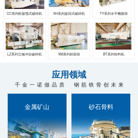
联系我们
碎机
XH系列旋回式破碎机
TY系列水平椭圆筛
XJ 系列曲面香蕉筛
碎机
XM系列斜面筛
BT系列给料机
多缸圆锥破碎机
应用领域
千金一诺做品质 钢筋铁骨创未来
金属矿山
砂石骨料
技术过硬，质量为本