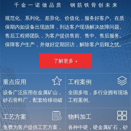
千金一诺做品质 钢筋铁骨创未来
规范化、系列化、差异化、价值化，服务好客户。在质
保期内如设备出现故障，到达客户现场解决故障问题。
售后工程师团队，为客户提供售前、售中、售后服务。
保障客户生产，并做好定期回访，解除客户后顾之忧。
了解更多 +
重点应用
工程案例
设备广泛应用在金属矿山，
全国多地，多行业拥有现场
砂石骨料厂，配套给移动破
工程案例。
碎设备制造企业。
工艺方案
物料加工
免费为客户提供工艺方案，
各种中硬，硬金属矿石，砂