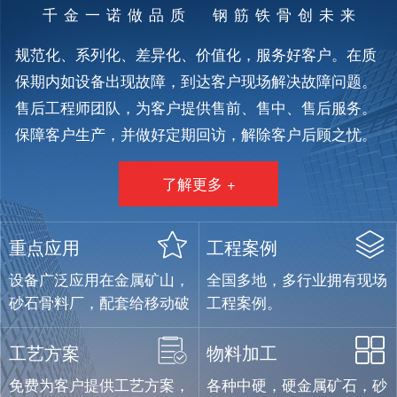
千金一诺做品质 钢筋铁骨创未来
规范化、系列化、差异化、价值化，服务好客户。在质
保期内如设备出现故障，到达客户现场解决故障问题。
售后工程师团队，为客户提供售前、售中、售后服务。
保障客户生产，并做好定期回访，解除客户后顾之忧。
了解更多 +
重点应用
工程案例
设备广泛应用在金属矿山，
全国多地，多行业拥有现场
砂石骨料厂，配套给移动破
工程案例。
碎设备制造企业。
工艺方案
物料加工
免费为客户提供工艺方案，
各种中硬，硬金属矿石，砂