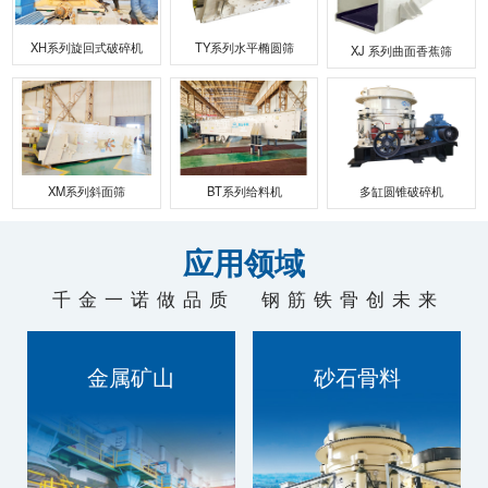
联系我们
XH系列旋回式破碎机
TY系列水平椭圆筛
XJ 系列曲面香蕉筛
XM系列斜面筛
BT系列给料机
多缸圆锥破碎机
应用领域
千金一诺做品质 钢筋铁骨创未来
金属矿山
砂石骨料
技术过硬，质量为本