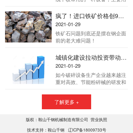
于金属矿山、砂石骨料加工中的
二段破碎和三段破碎，因其破碎
疯了！进口铁矿价格创9年新高！中钢协将四大方向发力保障铁矿石供应！
能力强、产量大，被广泛用于中
2021-01-29
硬物料的破碎作业。
铁矿石问题到底还是摆在钢企面
前的老大难问题！
城镇化建设拉动投资带动破碎机增长
2021-01-29
如今破碎设备生产企业越来越注
重对高效、节能粉碎械的研发和
生产。2013年全国两会再次强调
了扩大内需，并强调要坚定不移
了解更多 +
地把扩大内需作为经济发展的长
期战略方针，充分发挥消费的基
础作用和投资的关键作用。城镇
版权：鞍山千钢机械制造有限公司
营业执照
化建设未来十年将拉动40万亿投
技术支持：鞍山千钢
辽ICP备18009733号
资，而这一数字必将带动破碎机