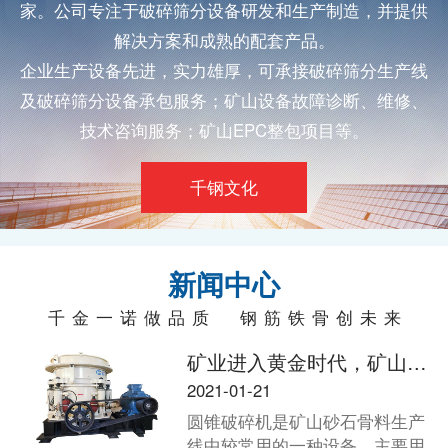
家。公司专注于
破碎筛分
设备研发和生产制造，并提供
解决方案和成熟的配套产品。
企业生产设备先进，实力雄厚，可承接
破碎筛分
生产线
及
破碎筛分
设备承包服务；矿山设备故障诊断、维修、
技术咨询服务；矿山EPC整包项目等。
千钢文化
新闻中心
千金一诺做品质 钢筋铁骨创未来
矿业进入黄金时代，矿山老板如何选择适合的破碎机？
2021-01-21
圆锥破碎机是矿山砂石骨料生产
线中较常用的一种设备，主要用