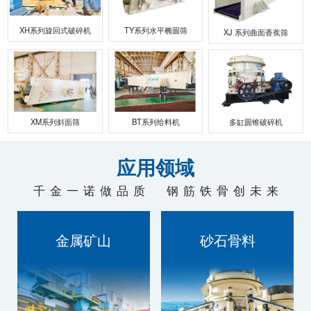
联系我们
XH系列旋回式破碎机
TY系列水平椭圆筛
XJ 系列曲面香蕉筛
XM系列斜面筛
BT系列给料机
多缸圆锥破碎机
应用领域
千金一诺做品质 钢筋铁骨创未来
金属矿山
砂石骨料
技术过硬，质量为本