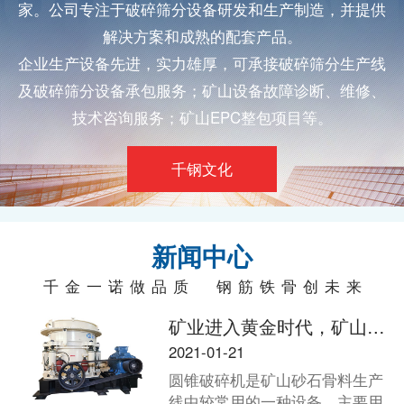
家。公司专注于
破碎筛分
设备研发和生产制造，并提供
解决方案和成熟的配套产品。
企业生产设备先进，实力雄厚，可承接
破碎筛分
生产线
及
破碎筛分
设备承包服务；矿山设备故障诊断、维修、
技术咨询服务；矿山EPC整包项目等。
千钢文化
新闻中心
千金一诺做品质 钢筋铁骨创未来
矿业进入黄金时代，矿山老板如何选择适合的破碎机？
2021-01-21
圆锥破碎机是矿山砂石骨料生产
线中较常用的一种设备，主要用