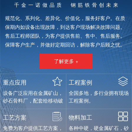
千金一诺做品质 钢筋铁骨创未来
规范化、系列化、差异化、价值化，服务好客户。在质
保期内如设备出现故障，到达客户现场解决故障问题。
售后工程师团队，为客户提供售前、售中、售后服务。
保障客户生产，并做好定期回访，解除客户后顾之忧。
了解更多 +
重点应用
工程案例
设备广泛应用在金属矿山，
全国多地，多行业拥有现场
砂石骨料厂，配套给移动破
工程案例。
碎设备制造企业。
工艺方案
物料加工
免费为客户提供工艺方案，
各种中硬，硬金属矿石，砂