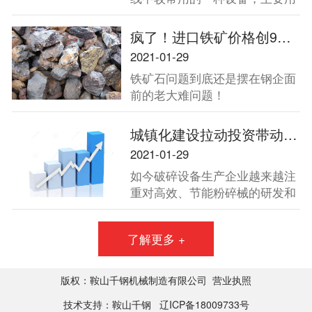
于金属矿山、砂石骨料加工中的
二段破碎和三段破碎，因其破碎
疯了！进口铁矿价格创9年新高！中钢协将四大方向发力保障铁矿石供应！
能力强、产量大，被广泛用于中
2021-01-29
硬物料的破碎作业。
铁矿石问题到底还是摆在钢企面
前的老大难问题！
城镇化建设拉动投资带动破碎机增长
2021-01-29
如今破碎设备生产企业越来越注
重对高效、节能粉碎械的研发和
生产。2013年全国两会再次强调
了扩大内需，并强调要坚定不移
了解更多 +
地把扩大内需作为经济发展的长
期战略方针，充分发挥消费的基
础作用和投资的关键作用。城镇
版权：鞍山千钢机械制造有限公司
营业执照
化建设未来十年将拉动40万亿投
技术支持：鞍山千钢
辽ICP备18009733号
资，而这一数字必将带动破碎机