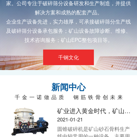
家。公司专注于
破碎筛分
设备研发和生产制造，并提供
解决方案和成熟的配套产品。
企业生产设备先进，实力雄厚，可承接
破碎筛分
生产线
及
破碎筛分
设备承包服务；矿山设备故障诊断、维修、
技术咨询服务；矿山EPC整包项目等。
千钢文化
新闻中心
千金一诺做品质 钢筋铁骨创未来
矿业进入黄金时代，矿山老板如何选择适合的破碎机？
2021-01-21
圆锥破碎机是矿山砂石骨料生产
线中较常用的一种设备，主要用