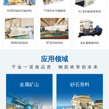
联系我们
XH系列旋回式破碎机
TY系列水平椭圆筛
XJ 系列曲面香蕉筛
XM系列斜面筛
BT系列给料机
多缸圆锥破碎机
应用领域
千金一诺做品质 钢筋铁骨创未来
金属矿山
砂石骨料
技术过硬，质量为本