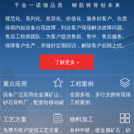
千金一诺做品质 钢筋铁骨创未来
规范化、系列化、差异化、价值化，服务好客户。在质
保期内如设备出现故障，到达客户现场解决故障问题。
售后工程师团队，为客户提供售前、售中、售后服务。
保障客户生产，并做好定期回访，解除客户后顾之忧。
了解更多 +
重点应用
工程案例
设备广泛应用在金属矿山，
全国多地，多行业拥有现场
砂石骨料厂，配套给移动破
工程案例。
碎设备制造企业。
工艺方案
物料加工
免费为客户提供工艺方案，
各种中硬，硬金属矿石，砂