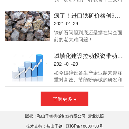
于金属矿山、砂石骨料加工中的
二段破碎和三段破碎，因其破碎
疯了！进口铁矿价格创9年新高！中钢协将四大方向发力保障铁矿石供应！
能力强、产量大，被广泛用于中
2021-01-29
硬物料的破碎作业。
铁矿石问题到底还是摆在钢企面
前的老大难问题！
城镇化建设拉动投资带动破碎机增长
2021-01-29
如今破碎设备生产企业越来越注
重对高效、节能粉碎械的研发和
生产。2013年全国两会再次强调
了扩大内需，并强调要坚定不移
了解更多 +
地把扩大内需作为经济发展的长
期战略方针，充分发挥消费的基
础作用和投资的关键作用。城镇
版权：鞍山千钢机械制造有限公司
营业执照
化建设未来十年将拉动40万亿投
技术支持：鞍山千钢
辽ICP备18009733号
资，而这一数字必将带动破碎机