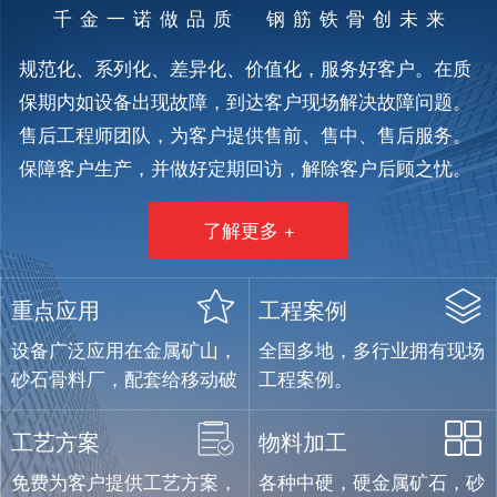
千金一诺做品质 钢筋铁骨创未来
规范化、系列化、差异化、价值化，服务好客户。在质
保期内如设备出现故障，到达客户现场解决故障问题。
售后工程师团队，为客户提供售前、售中、售后服务。
保障客户生产，并做好定期回访，解除客户后顾之忧。
了解更多 +
重点应用
工程案例
设备广泛应用在金属矿山，
全国多地，多行业拥有现场
砂石骨料厂，配套给移动破
工程案例。
碎设备制造企业。
工艺方案
物料加工
免费为客户提供工艺方案，
各种中硬，硬金属矿石，砂