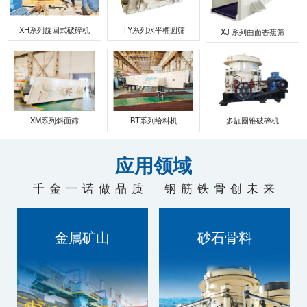
联系我们
XH系列旋回式破碎机
TY系列水平椭圆筛
XJ 系列曲面香蕉筛
XM系列斜面筛
BT系列给料机
多缸圆锥破碎机
应用领域
千金一诺做品质 钢筋铁骨创未来
金属矿山
砂石骨料
技术过硬，质量为本