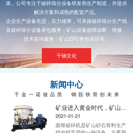
家。公司专注于
破碎筛分
设备研发和生产制造，并提供
解决方案和成熟的配套产品。
企业生产设备先进，实力雄厚，可承接
破碎筛分
生产线
及
破碎筛分
设备承包服务；矿山设备故障诊断、维修、
技术咨询服务；矿山EPC整包项目等。
千钢文化
新闻中心
千金一诺做品质 钢筋铁骨创未来
矿业进入黄金时代，矿山老板如何选择适合的破碎机？
2021-01-21
圆锥破碎机是矿山砂石骨料生产
线中较常用的一种设备，主要用