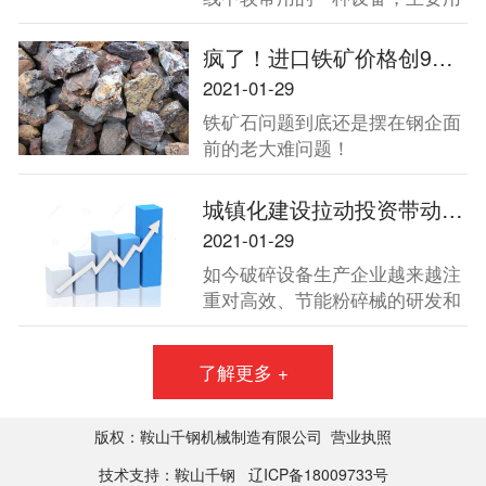
于金属矿山、砂石骨料加工中的
二段破碎和三段破碎，因其破碎
疯了！进口铁矿价格创9年新高！中钢协将四大方向发力保障铁矿石供应！
能力强、产量大，被广泛用于中
2021-01-29
硬物料的破碎作业。
铁矿石问题到底还是摆在钢企面
前的老大难问题！
城镇化建设拉动投资带动破碎机增长
2021-01-29
如今破碎设备生产企业越来越注
重对高效、节能粉碎械的研发和
生产。2013年全国两会再次强调
了扩大内需，并强调要坚定不移
了解更多 +
地把扩大内需作为经济发展的长
期战略方针，充分发挥消费的基
础作用和投资的关键作用。城镇
版权：鞍山千钢机械制造有限公司
营业执照
化建设未来十年将拉动40万亿投
技术支持：鞍山千钢
辽ICP备18009733号
资，而这一数字必将带动破碎机